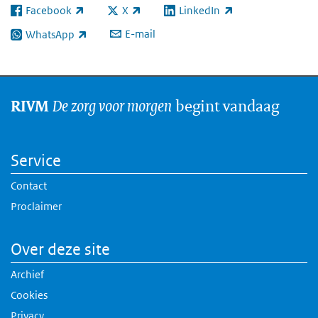
Facebook
X
LinkedIn
(externe link)
(externe link)
(externe link)
E-mail
WhatsApp
(externe link)
De zorg voor morgen
begint vandaag
RIVM
Service
Contact
Proclaimer
Over deze site
Archief
Cookies
Privacy