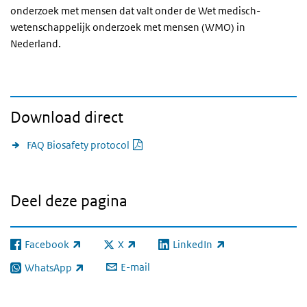
onderzoek met mensen dat valt onder de Wet medisch-
wetenschappelijk onderzoek met mensen (
WMO
) in
Nederland.
Download direct
PDF document
FAQ Biosafety protocol
Deel deze pagina
Facebook
X
LinkedIn
(externe link)
(externe link)
(externe link)
E-mail
WhatsApp
(externe link)