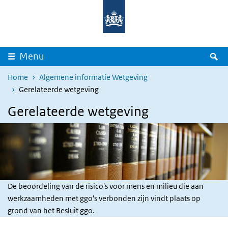
Overslaan en naar de inhoud gaan
Direct naar de hoofdnavigatie
Z
Menu
Home
Algemene informatie Wetgeving
Gerelateerde wetgeving
Gerelateerde wetgeving
De beoordeling van de risico's voor mens en milieu die aan
werkzaamheden met ggo's verbonden zijn vindt plaats op
grond van het Besluit ggo.