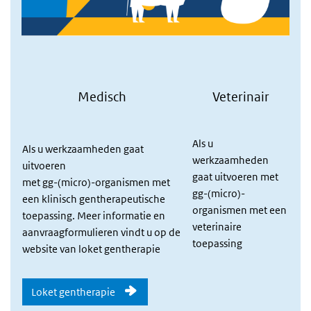
Medisch
Veterinair
Als u
Als u werkzaamheden gaat
werkzaamheden
uitvoeren
gaat uitvoeren met
met gg-(micro)-organismen met
gg-(micro)-
een klinisch gentherapeutische
organismen met een
toepassing. Meer informatie en
veterinaire
aanvraagformulieren vindt u op de
toepassing
website van loket gentherapie
Loket gentherapie