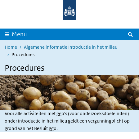
Overslaan en naar de inhoud gaan
Direct naar de hoofdnavigatie
Z
Menu
Home
Algemene informatie Introductie in het milieu
Procedures
Procedures
Voor alle activiteiten met ggo's (voor onderzoeksdoeleinden)
onder introductie in het milieu geldt een vergunningplicht op
grond van het Besluit ggo.