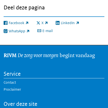
Deel deze pagina
Facebook
X
LinkedIn
(externe link)
(externe link)
(externe link)
E-mail
WhatsApp
(externe link)
De zorg voor morgen
begint vandaag
RIVM
Service
Contact
Proclaimer
Over deze site