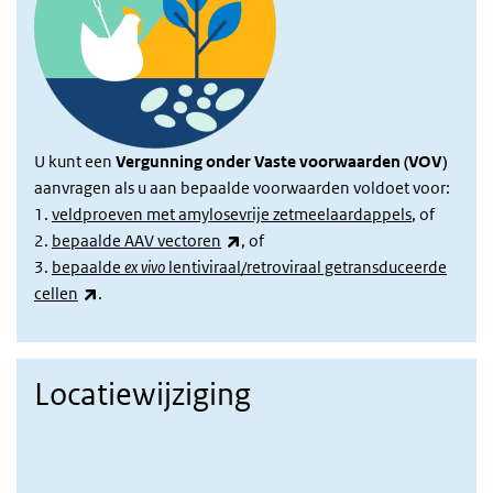
U kunt een
Vergunning onder Vaste voorwaarden (VOV)
aanvragen als u aan bepaalde voorwaarden voldoet voor:
1.
veldproeven met amylosevrije zetmeelaardappels
, of
(externe link)
2.
bepaalde AAV vectoren
, of
3.
bepaalde
ex vivo
lentiviraal/retroviraal getransduceerde
(externe link)
cellen
.
Locatiewijziging