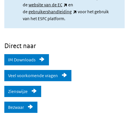
(externe link)
de
website van de EC
en
(externe link)
de
gebruikershandleiding
voor het gebruik
van het ESFC platform.
Direct naar
IM Downloads
Veel voorkomende vragen
Zienswijze
Bezwaar