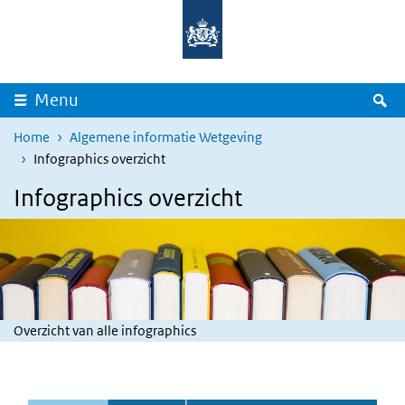
Overslaan en naar de inhoud gaan
Direct naar de hoofdnavigatie
Z
Menu
Home
Algemene informatie Wetgeving
Infographics overzicht
Infographics overzicht
Overzicht van alle infographics