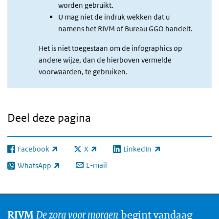
worden gebruikt.
U mag niet de indruk wekken dat u
namens het RIVM of Bureau GGO handelt.
Het is niet toegestaan om de infographics op
andere wijze, dan de hierboven vermelde
voorwaarden, te gebruiken.
Deel deze pagina
Facebook
X
LinkedIn
(externe link)
(externe link)
(externe link)
E-mail
WhatsApp
(externe link)
De zorg voor morgen
begint vandaag
RIVM