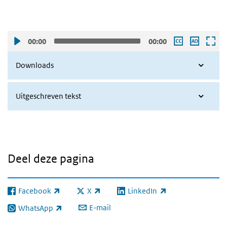
00:00
00:00
Downloads
Uitgeschreven tekst
Deel deze pagina
Facebook
X
LinkedIn
(externe link)
(externe link)
(externe link)
E-mail
WhatsApp
(externe link)