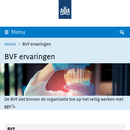
Overslaan en naar de inhoud gaan
Direct naar de hoofdnavigatie
Z
Menu
Home
BVF ervaringen
BVF ervaringen
De BVF ziet binnen de organisatie toe op het veilig werken met
ggo’s.
BVF