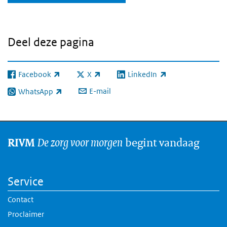
Deel deze pagina
Facebook
X
LinkedIn
(externe link)
(externe link)
(externe link)
E-mail
WhatsApp
(externe link)
De zorg voor morgen
begint vandaag
RIVM
Service
Contact
Proclaimer