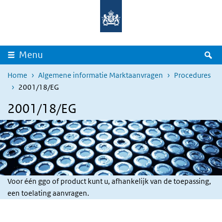
Overslaan en naar de inhoud gaan
Direct naar de hoofdnavigatie
Z
Menu
Home
Algemene informatie Marktaanvragen
Procedures
2001/18/EG
2001/18/EG
Voor één ggo of product kunt u, afhankelijk van de toepassing,
een toelating aanvragen.