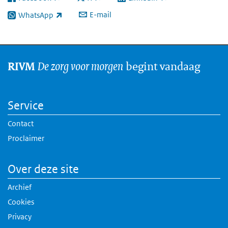
(externe link)
(externe link)
(externe link)
E-mail
WhatsApp
(externe link)
De zorg voor morgen
begint vandaag
RIVM
Service
Contact
Proclaimer
Over deze site
Archief
Cookies
Privacy