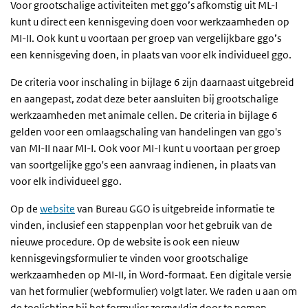
Voor grootschalige activiteiten met ggo’s afkomstig uit ML-I
kunt u direct een kennisgeving doen voor werkzaamheden op
MI-II. Ook kunt u voortaan per groep van vergelijkbare ggo’s
een kennisgeving doen, in plaats van voor elk individueel ggo.
De criteria voor inschaling in bijlage 6 zijn daarnaast uitgebreid
en aangepast, zodat deze beter aansluiten bij grootschalige
werkzaamheden met animale cellen. De criteria in bijlage 6
gelden voor een omlaagschaling van handelingen van ggo's
van MI-II naar MI-I. Ook voor MI-I kunt u voortaan per groep
van soortgelijke ggo's een aanvraag indienen, in plaats van
voor elk individueel ggo.
Op de
website
van Bureau GGO is uitgebreide informatie te
vinden, inclusief een stappenplan voor het gebruik van de
nieuwe procedure. Op de website is ook een nieuw
kennisgevingsformulier te vinden voor grootschalige
werkzaamheden op MI-II, in Word-formaat. Een digitale versie
van het formulier (webformulier) volgt later. We raden u aan om
de toelichting bij het formulier zorgvuldig door te nemen