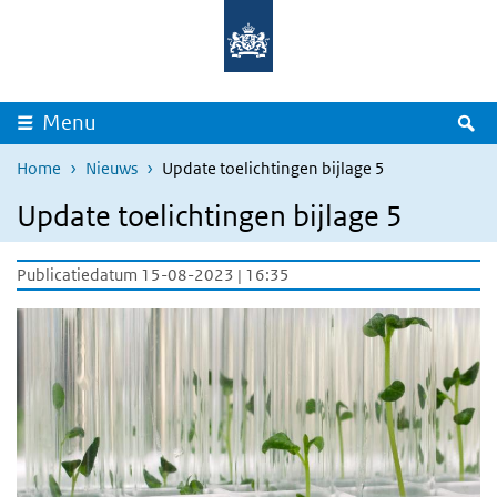
Overslaan en naar de inhoud gaan
Direct naar de hoofdnavigatie
Z
Menu
Home
Nieuws
Update toelichtingen bijlage 5
Update toelichtingen bijlage 5
Publicatiedatum 15-08-2023 | 16:35