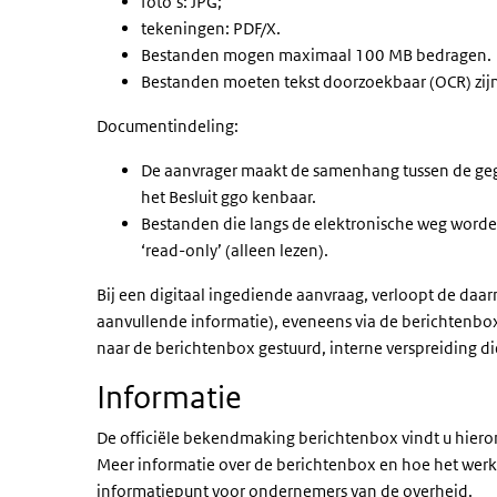
foto’s: JPG;
tekeningen: PDF/X.
Bestanden mogen maximaal 100 MB bedragen.
Bestanden moeten tekst doorzoekbaar (OCR) zij
Documentindeling:
De aanvrager maakt de samenhang tussen de geg
het Besluit ggo kenbaar.
Bestanden die langs de elektronische weg worden
‘read-only’ (alleen lezen).
Bij een digitaal ingediende aanvraag, verloopt de da
aanvullende informatie), eveneens via de berichtenb
naar de berichtenbox gestuurd, interne verspreiding die
Informatie
De officiële bekendmaking berichtenbox vindt u hiero
Meer informatie over de berichtenbox en hoe het werk
informatiepunt voor ondernemers van de overheid.