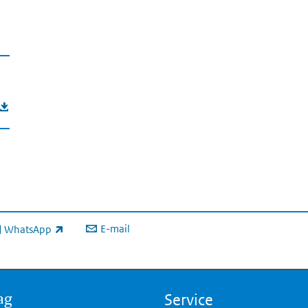
making berichtenbox IM
E-mail
WhatsApp
xterne link)
ag
Service