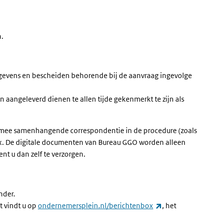
n.
evens en bescheiden behorende bij de aanvraag ingevolge
 aangeleverd dienen te allen tijde gekenmerkt te zijn als
armee samenhangende correspondentie in de procedure (zoals
ox. De digitale documenten van Bureau GGO worden alleen
nt u dan zelf te verzorgen.
nder.
(externe link)
t vindt u op
ondernemersplein.nl/berichtenbox
, het