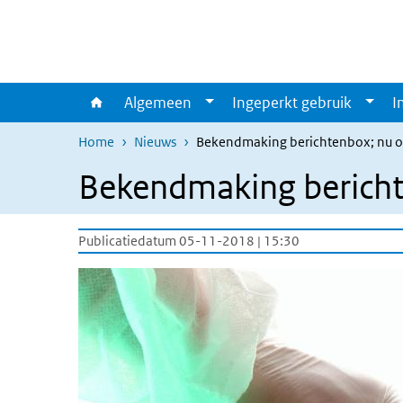
Overslaan en naar de inhoud gaan
Direct naar de hoofdnavigatie
Algemeen
Ingeperkt gebruik
I
Home
Nieuws
Bekendmaking berichtenbox; nu ook
Bekendmaking berichte
Publicatiedatum 05-11-2018 | 15:30