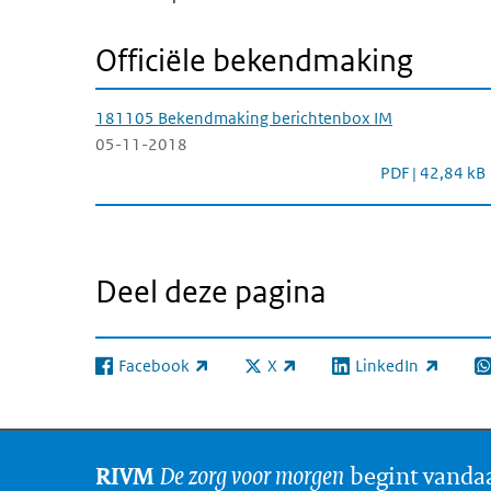
Officiële bekendmaking
181105 Bekendmaking berichtenbox IM
05-11-2018
181105 Bekend
PDF | 42,84 kB
Deel deze pagina
Facebook
X
LinkedIn
(externe link)
(externe link)
(externe link)
(e
De zorg voor morgen
begint vanda
RIVM