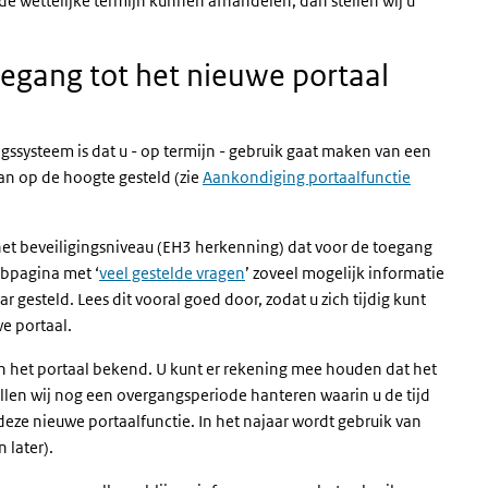
de wettelijke termijn kunnen afhandelen, dan stellen wij u
egang tot het nieuwe portaal
gssysteem is dat u - op termijn - gebruik gaat maken van een
an op de hoogte gesteld (zie
Aankondiging portaalfunctie
het beveiligingsniveau (EH3 herkenning) dat voor de toegang
ebpagina met ‘
veel gestelde vragen
’ zoveel mogelijk informatie
gesteld. Lees dit vooral goed door, zodat u zich tijdig kunt
we portaal.
 het portaal bekend. U kunt er rekening mee houden dat het
ullen wij nog een overgangsperiode hanteren waarin u de tijd
eze nieuwe portaalfunctie. In het najaar wordt gebruik van
 later).