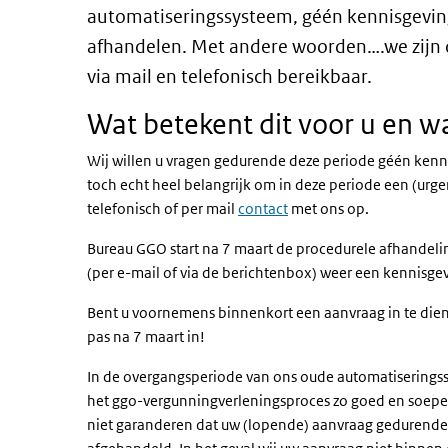
automatiseringssysteem, géén kennisgevin
afhandelen. Met andere woorden….we zijn da
via mail en telefonisch bereikbaar.
Wat betekent dit voor u en w
Wij willen u vragen gedurende deze periode géén kennis
toch echt heel belangrijk om in deze periode een (urg
telefonisch of per mail
contact
met ons op.
Bureau GGO start na 7 maart de procedurele afhandeli
(per e-mail of via de berichtenbox) weer een kennisge
Bent u voornemens binnenkort een aanvraag in te dien
pas na 7 maart in!
In de overgangsperiode van ons oude automatiseringssy
het ggo-vergunningverleningsproces zo goed en soepel 
niet garanderen dat uw (lopende) aanvraag gedurende