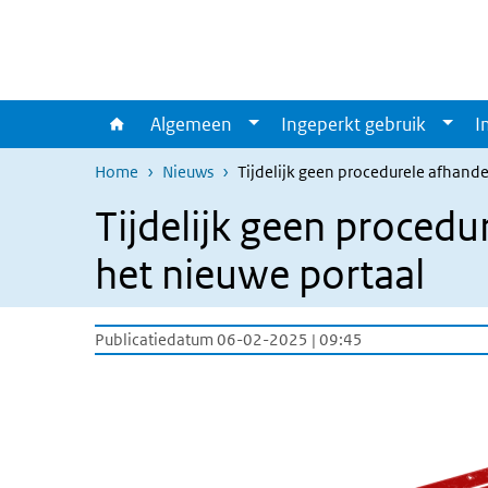
Overslaan en naar de inhoud gaan
Direct naar de hoofdnavigatie
Algemeen
Ingeperkt gebruik
I
Home
Nieuws
Tijdelijk geen procedurele afhande
Tijdelijk geen procedu
het nieuwe portaal
Publicatiedatum 06-02-2025 | 09:45