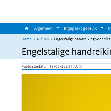
Overslaan en naar de inhoud gaan
Direct naar de hoofdnavigatie
Algemeen
Ingeperkt gebruik
I
Home
Nieuws
Engelstalige handreiking voor nie
Engelstalige handreik
Publicatiedatum 18-06-2024 | 13:19