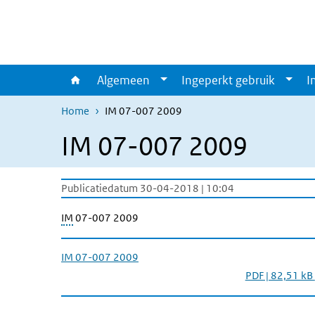
Overslaan en naar de inhoud gaan
Direct naar de hoofdnavigatie
Algemeen
Ingeperkt gebruik
I
Home
IM 07-007 2009
IM 07-007 2009
Publicatiedatum 30-04-2018 | 10:04
IM
07-007 2009
IM 07-007 2009
PDF | 82,51 kB