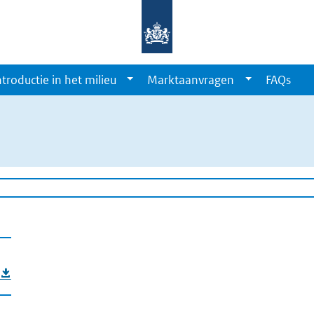
ntroductie in het milieu
Marktaanvragen
FAQs