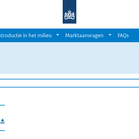
ntroductie in het milieu
Marktaanvragen
FAQs