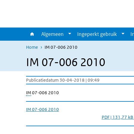
Overslaan en naar de inhoud gaan
Direct naar de hoofdnavigatie
Algemeen
Ingeperkt gebruik
I
Home
IM 07-006 2010
IM 07-006 2010
Publicatiedatum 30-04-2018 | 09:49
IM
07-006 2010
IM 07-006 2010
PDF | 131,77 kB