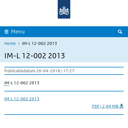
Overslaan en naar de inhoud gaan
Direct naar de hoofdnavigatie
Z
Menu
Home
IM-L 12-002 2013
IM-L 12-002 2013
Publicatiedatum 26-04-2018 | 17:27
IM
-L 12-002 2013
IM-L 12-002 2013
PDF | 2,04 MB