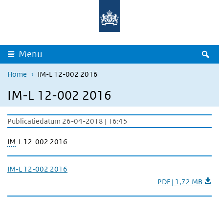
Overslaan en naar de inhoud gaan
Direct naar de hoofdnavigatie
Z
Menu
Home
IM-L 12-002 2016
IM-L 12-002 2016
Publicatiedatum 26-04-2018 | 16:45
IM
-L 12-002 2016
IM-L 12-002 2016
PDF | 1,72 MB