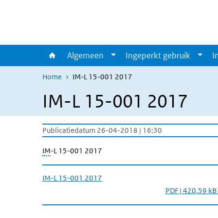
Overslaan en naar de inhoud gaan
Direct naar de hoofdnavigatie
Algemeen
Ingeperkt gebruik
I
Home
IM-L 15-001 2017
IM-L 15-001 2017
Publicatiedatum 26-04-2018 | 16:30
IM
-L 15-001 2017
IM-L 15-001 2017
PDF | 420,59 kB