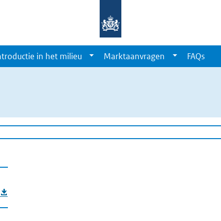
ntroductie in het milieu
Marktaanvragen
FAQs