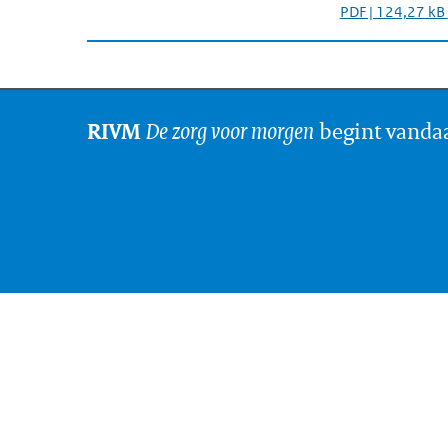
PDF | 124,27 kB
De zorg voor morgen
begint vanda
RIVM