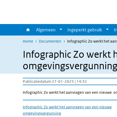
Overslaan en naar de inhoud gaan
Direct naar de hoofdnavigatie
Algemeen
Ingeperkt gebruik
I
Home
Documenten
Infographic Zo werkt het a
Infographic Zo werkt 
omgevingsvergunnin
Publicatiedatum 27-01-2025 | 14:32
Infographic Zo werkt het aanvragen van een nieuwe 
Infographic Zo werkt het aanvragen van een nieuwe
omgevingsvergunning