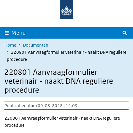
Overslaan en naar de inhoud gaan
Direct naar de hoofdnavigatie
Z
Menu
Home
Documenten
220801 Aanvraagformulier veterinair - naakt DNA reguliere
procedure
220801 Aanvraagformulier
veterinair - naakt DNA reguliere
procedure
Publicatiedatum 09-08-2022 | 14:09
220801 Aanvraagformulier veterinair - naakt DNA reguliere
procedure