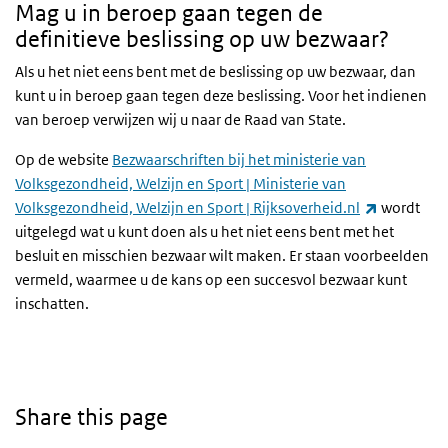
Mag u in beroep gaan tegen de
definitieve beslissing op uw bezwaar?
Als u het niet eens bent met de beslissing op uw bezwaar, dan
kunt u in beroep gaan tegen deze beslissing. Voor het indienen
van beroep verwijzen wij u naar de Raad van State.
Op de website
Bezwaarschriften bij het ministerie van
Volksgezondheid, Welzijn en Sport | Ministerie van
(link is ext
Volksgezondheid, Welzijn en Sport | Rijksoverheid.nl
wordt
uitgelegd wat u kunt doen als u het niet eens bent met het
besluit en misschien bezwaar wilt maken. Er staan voorbeelden
vermeld, waarmee u de kans op een succesvol bezwaar kunt
inschatten.
Share this page