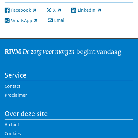
Facebook
X
LinkedIn
(link is external)
(link is external)
(link is external)
Email
WhatsApp
(link is external)
De zorg voor morgen
begint vandaag
RIVM
Service
Contact
Proclaimer
Over deze site
Archief
Cookies