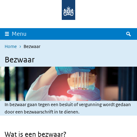
Skip to main content
Skip to main navigation
Rijksinstituut
Ministerie
voor
van
Volksgezondheid
Volksgezondheid,
en
Welzijn
Milieu
en
Sport
S
Menu
Home
Bezwaar
Bezwaar
In bezwaar gaan tegen een besluit of vergunning wordt gedaan
door een bezwaarschrift in te dienen.
Wat is een bezwaar?