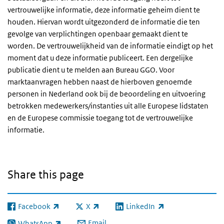
vertrouwelijke informatie, deze informatie geheim dient te
houden. Hiervan wordt uitgezonderd de informatie die ten
gevolge van verplichtingen openbaar gemaakt dient te
worden. De vertrouwelijkheid van de informatie eindigt op het
moment dat u deze informatie publiceert. Een dergelijke
publicatie dient u te melden aan Bureau
GGO
. Voor
marktaanvragen hebben naast de hierboven genoemde
personen in Nederland ook bij de beoordeling en uitvoering
betrokken medewerkers/instanties uit alle Europese lidstaten
en de Europese commissie toegang tot de vertrouwelijke
informatie.
Share this page
Facebook
X
LinkedIn
(link is external)
(link is external)
(link is external)
Email
WhatsApp