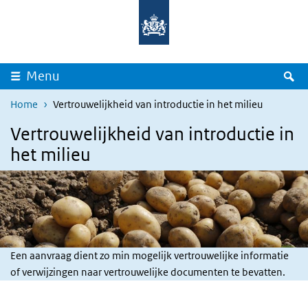
Skip to main content
Skip to main navigation
Rijksinstituut
Ministerie
voor
van
Volksgezondheid
Volksgezondheid,
en
Welzijn
Milieu
en
Sport
S
Menu
Home
Vertrouwelijkheid van introductie in het milieu
Vertrouwelijkheid van introductie in
het milieu
Een aanvraag dient zo min mogelijk vertrouwelijke informatie
of verwijzingen naar vertrouwelijke documenten te bevatten.