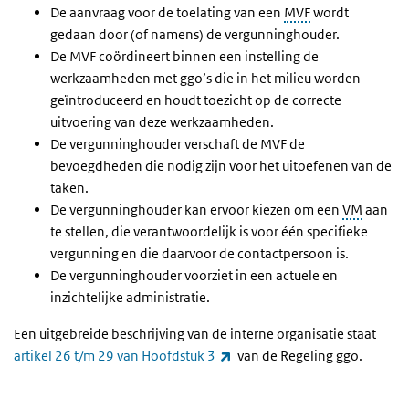
De aanvraag voor de toelating van een
MVF
wordt
gedaan door (of namens) de vergunninghouder.
De MVF coördineert binnen een instelling de
werkzaamheden met ggo’s die in het milieu worden
geïntroduceerd en houdt toezicht op de correcte
uitvoering van deze werkzaamheden.
De vergunninghouder verschaft de MVF de
bevoegdheden die nodig zijn voor het uitoefenen van de
taken.
De vergunninghouder kan ervoor kiezen om een
VM
aan
te stellen, die verantwoordelijk is voor één specifieke
vergunning en die daarvoor de contactpersoon is.
De vergunninghouder voorziet in een actuele en
inzichtelijke administratie.
Een uitgebreide beschrijving van de interne organisatie staat
(link is external)
artikel 26 t/m 29 van Hoofdstuk 3
van de Regeling ggo.