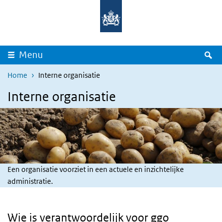
Skip to main content
Skip to main navigation
Rijksinstituut
Ministerie
voor
van
Volksgezondheid
Volksgezondheid,
en
Welzijn
Milieu
en
Sport
S
Menu
Home
Interne organisatie
Interne organisatie
Een organisatie voorziet in een actuele en inzichtelijke
administratie.
Wie is verantwoordelijk voor ggo