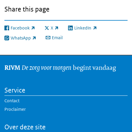
Share this page
Facebook
X
LinkedIn
(link is external)
(link is external)
(link is external)
Email
WhatsApp
(link is external)
De zorg voor morgen
begint vandaag
RIVM
Service
Contact
Proclaimer
Over deze site